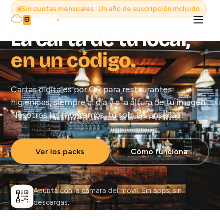
Sin cuotas mensuales · Un año de suscripción incluido
carta
.
MULTIMEDIA
La carta de tu local,
en un código.
Cartas digitales por QR para restaurantes:
higiénicas, siempre al día y a la altura de tu imagen.
Nosotros las montamos; tú solo las enseñas.
Ver los packs
Cómo funciona
Apunta con la cámara del móvil. Sin apps, sin
descargas.