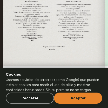
Cookies
Usamos solo cookies técnicas necesarias para que la
Usamos servicios de terceros (como Google) que pueden
1 / 9
web funcione. No usamos cookies de analítica ni de
instalar cookies para medir el uso del sitio y mostrar
publicidad.
Más información
.
Desliza o arrastra para pasar páginas · toca para ampliar
contenidos incrustados. Sin tu permiso no se cargan.
Aceptar
Rechazar
Habanero · carta digital de
Carta Multimedia
Rechazar
Aceptar